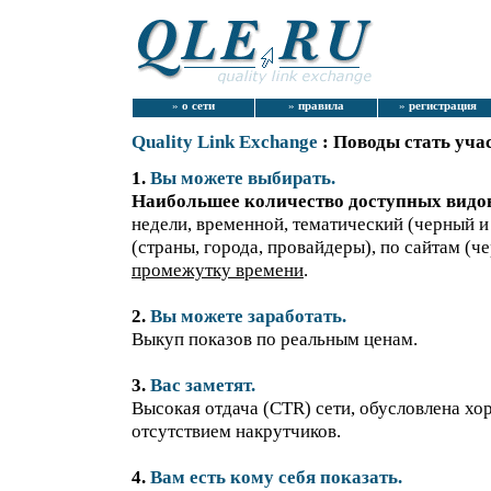
»
о сети
»
правила
»
регистрация
Quality Link Exchange
: Поводы стать уч
1.
Вы можете выбирать.
Наибольшее количество доступных видов
недели, временной, тематический (черный и
(страны, города, провайдеры), по сайтам (ч
промежутку времени
.
2.
Вы можете заработать.
Выкуп показов по реальным ценам.
3.
Вас заметят.
Высокая отдача (CTR) сети, обусловлена х
отсутствием накрутчиков.
4.
Вам есть кому себя показать.