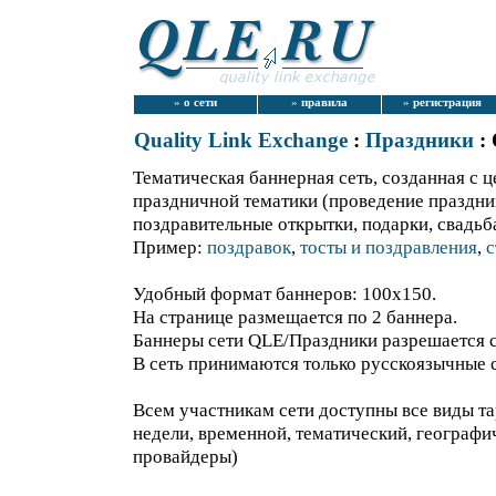
»
о сети
»
правила
»
регистрация
Quality Link Exchange
:
Праздники
: 
Тематическая баннерная сеть, созданная с 
праздничной тематики (проведение праздник
поздравительные открытки, подарки, свадьба
Пример:
поздравок
,
тосты и поздравления
,
с
Удобный формат баннеров: 100х150.
На странице размещается по 2 баннера.
Баннеры сети QLE/Праздники разрешается 
В сеть принимаются только русскоязычные 
Всем участникам сети доступны все виды та
недели, временной, тематический, географич
провайдеры)