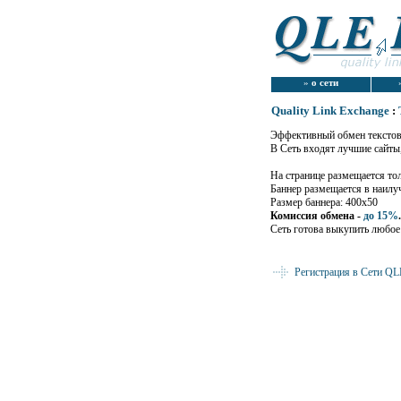
»
о сети
Quality Link Exchange
:
Эффективный обмен текстов
В Сеть входят лучшие сайт
На странице размещается тол
Баннер размещается в наил
Размер баннера: 400х50
Комиссия обмена -
до 15%
.
Сеть готова выкупить любое
Регистрация в Сети QL