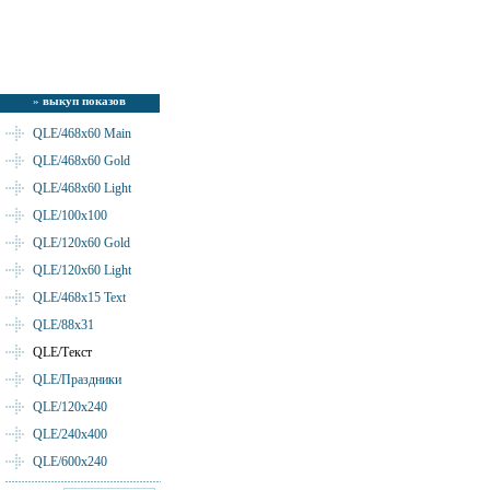
»
выкуп показов
QLE/468x60 Main
QLE/468x60 Gold
QLE/468x60 Light
QLE/100x100
QLE/120x60 Gold
QLE/120x60 Light
QLE/468x15 Text
QLE/88x31
QLE/Текст
QLE/Праздники
QLE/120x240
QLE/240x400
QLE/600x240