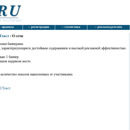
»
правила
»
регистрация
»
статистика
»
рекламодателям
Текст
: О сети
ыми баннерами.
ы, характеризующиеся достойным содержанием и высокой рекламной эффективностью.
ько 1 баннер.
учшем видимом месте.
 количество показов накопленных ее участниками.
E/Текст